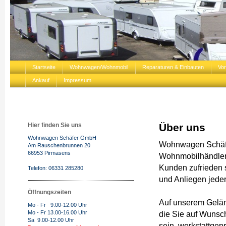
Startseite
Wohnwagen/Wohnmobil
Reparaturen & Einbauten
Vor
Ankauf
Impressum
Hier finden Sie uns
Über uns
Wohnwagen Schäfer GmbH
Wohnwagen Schäfe
Am Rauschenbrunnen 20
66953 Pirmasens
Wohnmobilhändler 
Kunden zufrieden s
Telefon: 06331 285280
und Anliegen jeder
Öffnungszeiten
Auf unserem Gelän
Mo - Fr 9.00-12.00 Uhr
Mo - Fr 13.00-16.00 Uhr
die Sie auf Wunsc
Sa 9.00-12.00 Uhr
sein, werkstattge